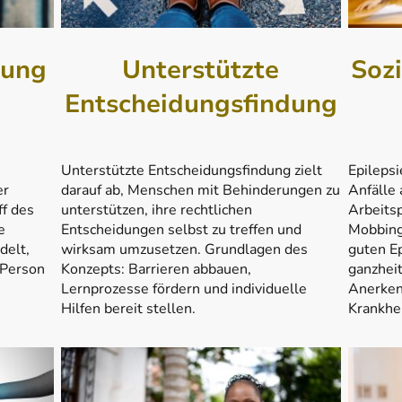
Unterstützte
Soz
uung
Entscheidungsfindung
Unterstützte Entscheidungsfindung zielt
Epilepsi
n
darauf ab, Menschen mit Behinderungen zu
Anfälle
er
unterstützen, ihre rechtlichen
Arbeits
ff des
Entscheidungen selbst zu treffen und
Mobbing
e
wirksam umzusetzen. Grundlagen des
guten Ep
delt,
Konzepts: Barrieren abbauen,
ganzheit
 Person
Lernprozesse fördern und individuelle
Anerken
Hilfen bereit stellen.
Krankhe