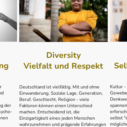
Diversity
ung
Se
Vielfalt und Respekt
r
Kultur -
Deutschland ist vielfältig. Mit und ohne
nd
Gewebe 
Einwanderung. Soziale Lage, Generation,
Denkwei
Beruf, Geschlecht, Religion - viele
ng der
spannend
Faktoren können einen Unterschied
sycho-
erforsch
machen. Entscheidend ist, die
inen
selbst "
Einzigartigkeit eines jeden Menschen
möglich
wahrzunehmen und prägende Erfahrungen