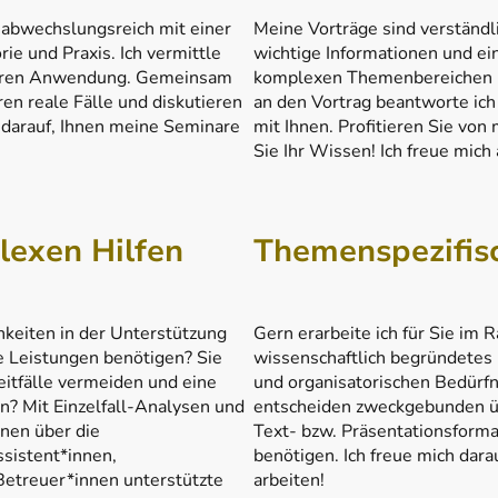
abwechslungsreich mit einer
Meine Vorträge sind verständli
e und Praxis. Ich vermittle
wichtige Informationen und ei
deren Anwendung. Gemeinsam
komplexen Themenbereichen m
ren reale Fälle und diskutieren
an den Vortrag beantworte ich
 darauf, Ihnen meine Seminare
mit Ihnen. Profitieren Sie vo
Sie Ihr Wissen! Ich freue mich 
lexen Hilfen
Themenspezifis
keiten in der Unterstützung
Gern erarbeite ich für Sie i
e Leistungen benötigen? Sie
wissenschaftlich begründetes K
eitfälle vermeiden und eine
und organisatorischen Bedürfni
n? Mit Einzelfall-Analysen und
entscheiden zweckgebunden üb
onen über die
Text- bzw. Präsentationsforma
sistent*innen,
benötigen. Ich freue mich dar
 Betreuer*innen unterstützte
arbeiten!