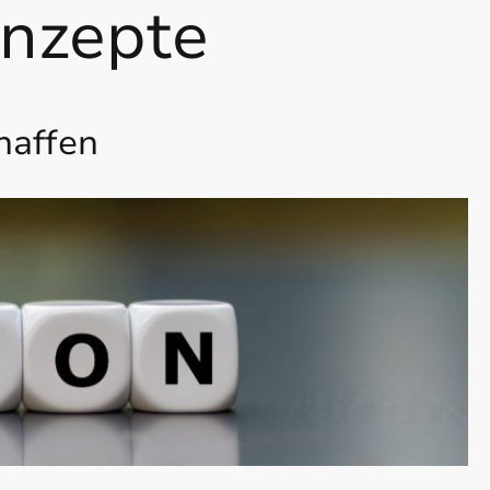
nzepte
haffen